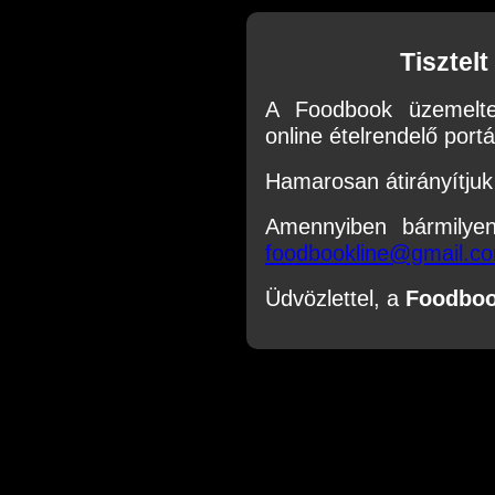
Tisztel
A Foodbook üzemelte
online ételrendelő portál
Hamarosan átirányítjuk 
Amennyiben bármilye
foodbookline@gmail.c
Üdvözlettel, a
Foodbo