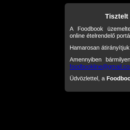
Tisztel
A Foodbook üzemelte
online ételrendelő portál
Hamarosan átirányítjuk 
Amennyiben bármilye
foodbookline@gmail.c
Üdvözlettel, a
Foodbo