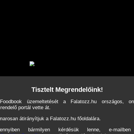
Tisztelt Megrendelőink!
Foodbook üzemeltetését a Falatozz.hu országos, onl
lrendelő portál vette át.
arosan átirányítjuk a Falatozz.hu főoldalára.
ennyiben bármilyen kérdésük lenne, e-mailbe