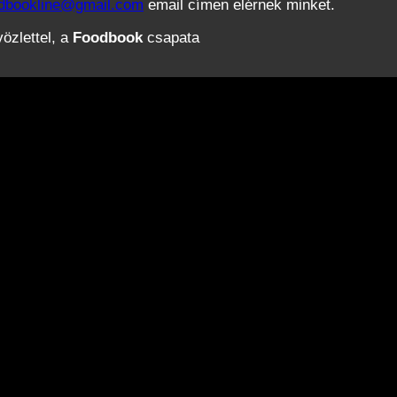
dbookline@gmail.com
email címen elérnek minket.
özlettel, a
Foodbook
csapata