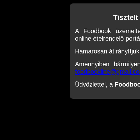
Tisztel
A Foodbook üzemelte
online ételrendelő portál
Hamarosan átirányítjuk 
Amennyiben bármilye
foodbookline@gmail.c
Üdvözlettel, a
Foodbo