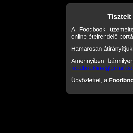
Tisztel
A Foodbook üzemelte
online ételrendelő portál
Hamarosan átirányítjuk 
Amennyiben bármilye
foodbookline@gmail.c
Üdvözlettel, a
Foodbo