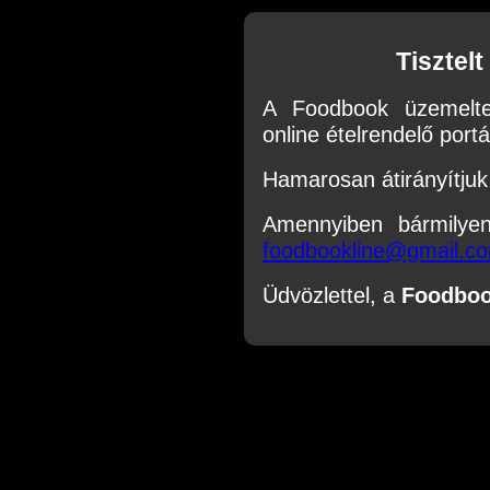
Tisztel
A Foodbook üzemelte
online ételrendelő portál
Hamarosan átirányítjuk 
Amennyiben bármilye
foodbookline@gmail.c
Üdvözlettel, a
Foodbo