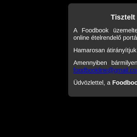
Tisztel
A Foodbook üzemelte
online ételrendelő portál
Hamarosan átirányítjuk 
Amennyiben bármilye
foodbookline@gmail.c
Üdvözlettel, a
Foodbo