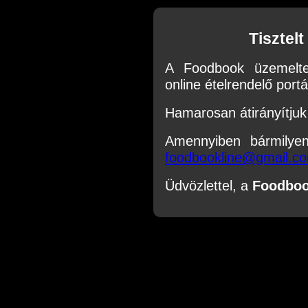
Tisztel
A Foodbook üzemelte
online ételrendelő portál
Hamarosan átirányítjuk 
Amennyiben bármilye
foodbookline@gmail.c
Üdvözlettel, a
Foodbo