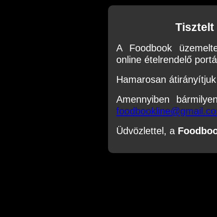
Tisztel
A Foodbook üzemelte
online ételrendelő portál
Hamarosan átirányítjuk 
Amennyiben bármilye
foodbookline@gmail.c
Üdvözlettel, a
Foodbo